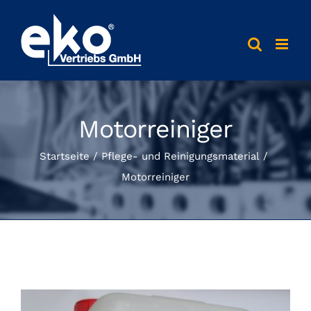
Skip
to
content
Motorreiniger
Startseite
Pflege- und Reinigungsmaterial
Motorreiniger
View