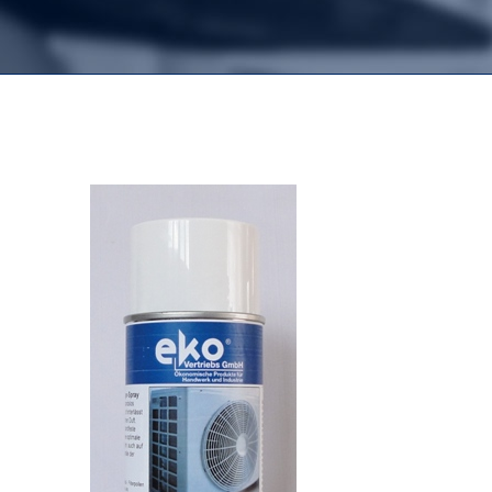
View
Larger
Image