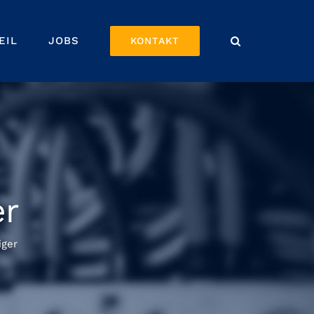
EIL
JOBS
KONTAKT
er
iger